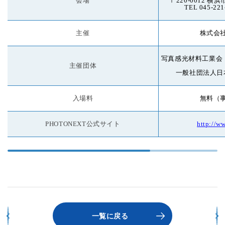
会場
〒220-0012 横
フォトグッズ
カレンダー
ボックス
ウッド系
レザー系
TEL 045-2
標準表紙
スクールプリント
証明
主催
株式会
写真感光材料工業会
主催団体
一般社団法人日
入場料
無料（
PHOTONEXT公式サイト
http://w
一覧に戻る