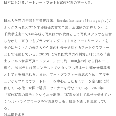
日本におけるポートレートフォト&家族写真の第一人者。
日本大学芸術学部を卒業後渡米、Brooks Institute of Photography(ブ
ルックス写真大学)を学部最優秀賞で卒業。茨城県の水戸とつくば、
千葉県流山市で140年続く写真館の四代目として写真スタジオを経営
しながら、東京でもブランディングフォト®とファミリーフォトを
中心にたくさんの著名人や企業の社長を撮影するフォトグラファー
として活動している。2013年に写真館業界の芥川賞と呼ばれる『富
士フィルム営業写真コンテスト』にて約11000点の中から日本一に
輝く。2019年には同コンテストでスタッフも日本一に輝かせ指導者
としても認知される。また、フォトグラファー育成のため、アマチ
ュアからプロまでポートレートを中心としたセミナーを定期的に開
催している他、全国で講演、セミナーを行なっている。2020年に
『家族写真の魔法』という本を出版。”写真を通して幸せを伝えてい
く”というライフワークを写真展や出版、撮影を通し具現化してい
る。
雑誌掲載多数