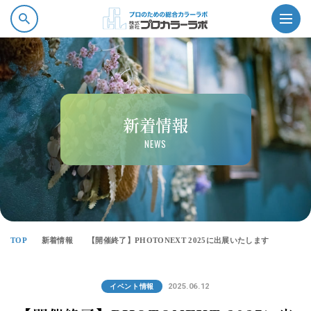
新着情報
プロカラーラボの強み
NEWS
商品情報
ソフトウェア・サービス
TOP
新着情報
【開催終了】PHOTONEXT 2025に出展いたします
会社案内
2025.06.12
イベント情報
採用情報