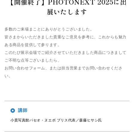
【開催終了】PHOTONEXT 2025に出
操作サポート
展いたします
お問い合せ
多数のご来場まことにありがとうございました。
皆さまからいただきました貴重なご意見を参考に、これからも魅力
新着情報
ある商品を提供して参ります。
このたび展示会場でご紹介させていただきました商品につきまして
ご不明な点等ございましたら、
個人情報の取扱い
サイトマップ
お問い合わせフォーム、または担当営業までお問い合わせくださ
い。
講師
小貫写真館パセオ・ヌエボ ブリス代表／森藤ヒサシ氏