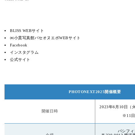
BLISS WEBサイト
㈱小貫写真館パセオヌエボWEBサイト
Facebook
インスタグラム
公式サイト
PHOTONEXT2025開催概要
SEARCH BY KEYWORD
キーワードから探す
2023年6月10日（
開催日時
※11日
パシフィ