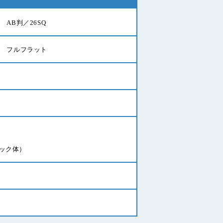
AB判／26SQ
フルフラット
ック体）