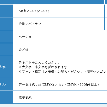
AB判／25SQ／28SQ
分割／パノラマ
ベージュ
金／銀
テキストをご入力ください。
入れ
※大文字・小文字も反映されます。
※フォント指定はメモ欄へご記入ください。（明朝体／ゴシ
ナル
データ形式：ai (CMYK) ／ jpg（CMYK・300dpi 以上）
標準表紙