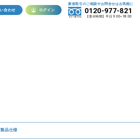
新規取引のご相談やお問合せはお気軽に
0120-977-821
い合わせ
ログイン
【受付時間】平日 9:00~18:00
報
ソフトウェア・サービス
PCL ROES
紙アルバム
PRO-NET
ッズ
PCL FotoFusion
ント
あるばむくんＶ８
プリント・ネット販売
スマホセレクト
ード・展示加工
フォと〜る
セレクと〜る
e-select
製品仕様
PHOTO BRAND