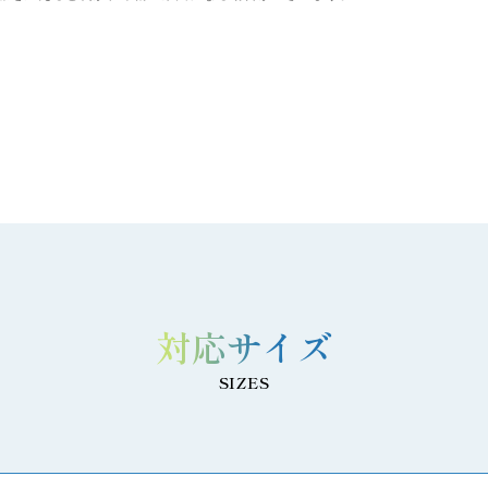
ウッド系
レザー系
標準表紙
スクールプリント
証明
対応サイズ
SIZES