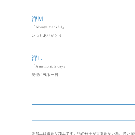
洋M
「Always thankful」
いつもありがとう
洋L
「A memorable day」
記憶に残る一日
SEARCH BY KEYWORD
キーワードから探す
箔加工は繊細な加工です。箔の粒子が大変細かい為、強い摩