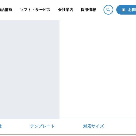
商品情報
ソフト・サービス
会社案内
採用情報
お問
プロカラーラボの強み
商品情
会社案内
アルバム
採用情報
台紙・台
フォトグ
操作サポート
銀塩プリ
お問い合せ
スクール
ポストカ
新着情報
徴
テンプレート
対応サイズ