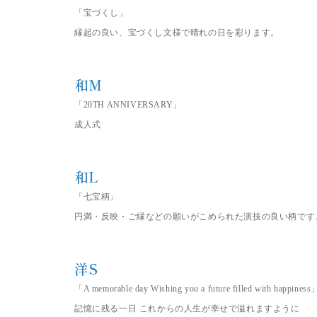
「宝づくし」
縁起の良い、宝づくし文様で晴れの日を彩ります。
和M
「20TH ANNIVERSARY」
成人式
和L
「七宝柄」
円満・反映・ご縁などの願いがこめられた演技の良い柄です
洋S
「A memorable day Wishing you a future filled with happiness
記憶に残る一日 これからの人生が幸せで溢れますように