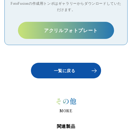
FotoFusionの作成用トンボはギャラリーからダウンロードしていた
フォトグッズ
カレンダー
ボックス
ウッド系
レザー系
だけます。
標準表紙
スクールプリント
証明
アクリルフォトプレート
一覧に戻る
その他
MORE
関連製品