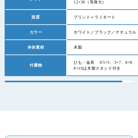
12×30
（等身大）
面質
プリント＋ラミネート
カラー
ホワイト／ブラック／ナチュラル
本体素材
木製
ひも・金具 ※5×5、5×7、8×8、
付属物
8×10は木製スタンド付き
SEARCH BY KEYWORD
キーワードから探す