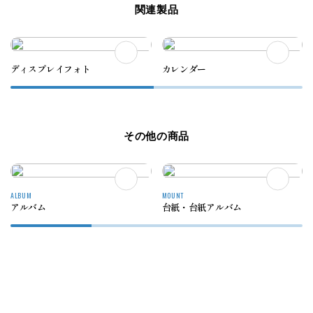
関連製品
フォトグッズ
カレンダー
ボックス
ウッド系
レザー系
標準表紙
スクールプリント
証明
ディスプレイフォト
カレンダー
その他の商品
ALBUM
MOUNT
アルバム
台紙・台紙アルバム