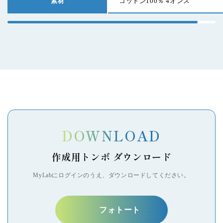
素材
コットン100％ 4オンス
SEARCH BY KEYWORD
DOWNLOAD
キーワードから探す
作成用トンボ ダウンロード
MyLabにログインのうえ、ダウンロードしてください。
フォトグッズ
カレンダー
ボックス
ウッド系
レザー系
フォトート
標準表紙
スクールプリント
証明