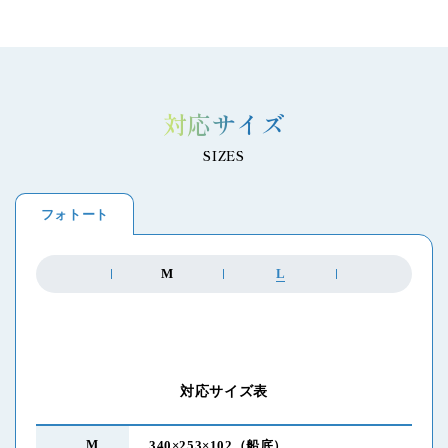
対応サイズ
SIZES
フォトート
M
L
対応サイズ表
M
340×253×102
（船底）