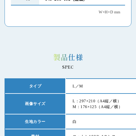
W×H×D mm
製品仕様
SPEC
タイプ
L／M
L：297×210
（A4縦／横）
画像サイズ
M：176×125
（A4縦／横）
生地カラー
白