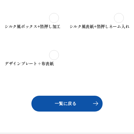
操作サポート
お問い合せ
シルク風ボックス+箔押し加工
シルク風表紙+箔押しネーム入れ
新着情報
デザインプレート＋布表紙
個人情報の取扱い
サイトマップ
一覧に戻る